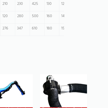
210
230
425
130
120
120
280
500
160
145
276
347
610
180
150
PRODUCT
PRODUCT
DETAILS
DETAILS