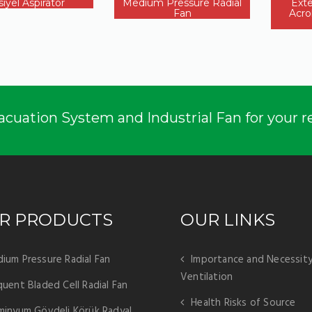
iyel Aspiratör
Medium Pressure Radial
Exte
Fan
Acr
cuation System and Industrial Fan for your r
R PRODUCTS
OUR LINKS
ium Pressure Radial Fan
Importance and Necessity
Ventilation
quent Bladed Cell Radial Fan
Health Risks of Source
minyum Gövdeli Körük Radyal