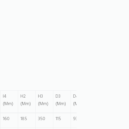
I4
H2
H3
D3
D4
(Mm)
(Mm)
(Mm)
(Mm)
(Mm)
160
185
350
115
93