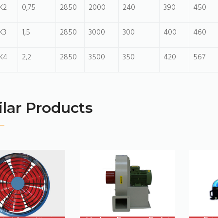
K2
0,75
2850
2000
240
390
450
K3
1,5
2850
3000
300
400
460
K4
2,2
2850
3500
350
420
567
ilar Products
PRODUCT
PRODUCT
DETAILS
DETAILS