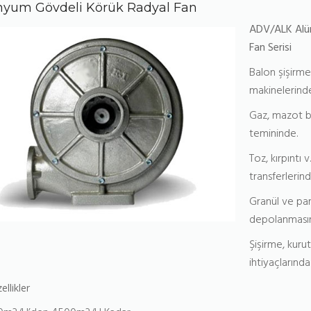
yum Gövdeli Körük Radyal Fan
ADV/ALK Alü
Fan Serisi
Balon şişirm
makinelerind
Gaz, mazot b
temininde.
Toz, kırpıntı v.
transferlerin
Granül ve part
depolanması
Şişirme, kuru
ihtiyaçlarında
ellikler