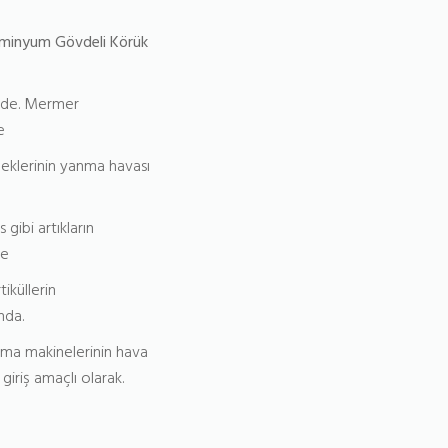
minyum Gövdeli Körük
ede. Mermer
e
eklerinin yanma havası
s gibi artıkların
de
iküllerin
nda.
tma makinelerinin hava
 giriş amaçlı olarak.