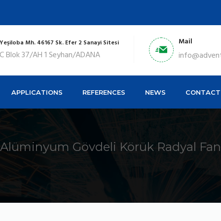
Mail
Yeşiloba Mh. 46167 Sk. Efer 2 Sanayi Sitesi
C Blok 37/AH 1 Seyhan/ADANA
info@adven
APPLICATIONS
REFERENCES
NEWS
CONTACT
Alüminyum Gövdeli Körük Radyal Fan