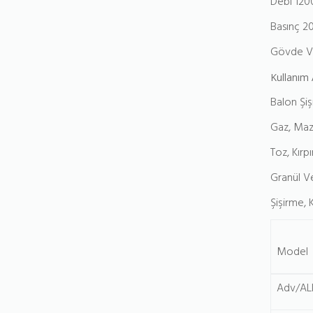
Debi 12
Basınç 2
Gövde Ve
Kullanım 
Balon Şi
Gaz, Maz
Toz, Kırpı
Granül V
Şişirme, 
Model
Adv/AL