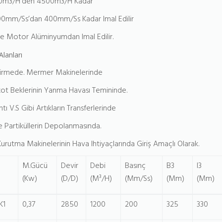
00m3/H’den 4500m3/H Kadar
00mm/Ss’dan 400mm/Ss Kadar Imal Edilir
 Motor Alüminyumdan Imal Edilir.
Alanları
şirmede. Mermer Makinelerinde
ot Beklerinin Yanma Havası Temininde.
ntı V.S Gibi Artıkların Transferlerinde
e Partiküllerin Depolanmasında.
Kurutma Makinelerinin Hava Ihtiyaçlarında Giriş Amaçlı Olarak.
M.Gücü
Devir
Debi
Basınç
B3
I3
(Kw)
(D/D)
(M³/H)
(Mm/Ss)
(Mm)
(Mm)
K1
0,37
2850
1200
200
325
330